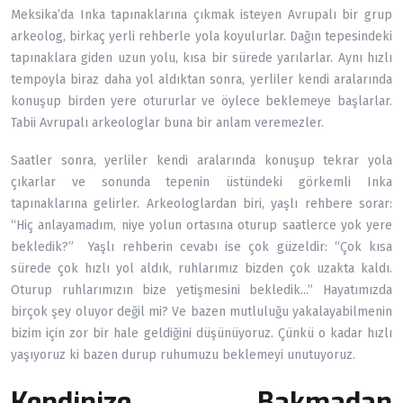
Meksika’da Inka tapınaklarına çıkmak isteyen Avrupalı bir grup
arkeolog, birkaç yerli rehberle yola koyulurlar. Dağın tepesindeki
tapınaklara giden uzun yolu, kısa bir sürede yarılarlar. Aynı hızlı
tempoyla biraz daha yol aldıktan sonra, yerliler kendi aralarında
konuşup birden yere otururlar ve öylece beklemeye başlarlar.
Tabii Avrupalı arkeologlar buna bir anlam veremezler.
Saatler sonra, yerliler kendi aralarında konuşup tekrar yola
çıkarlar ve sonunda tepenin üstündeki görkemli Inka
tapınaklarına gelirler. Arkeologlardan biri, yaşlı rehbere sorar:
“Hiç anlayamadım, niye yolun ortasına oturup saatlerce yok yere
bekledik?” Yaşlı rehberin cevabı ise çok güzeldir: “Çok kısa
sürede çok hızlı yol aldık, ruhlarımız bizden çok uzakta kaldı.
Oturup ruhlarımızın bize yetişmesini bekledik...” Hayatımızda
birçok şey oluyor değil mi? Ve bazen mutluluğu yakalayabilmenin
bizim için zor bir hale geldiğini düşünüyoruz. Çünkü o kadar hızlı
yaşıyoruz ki bazen durup ruhumuzu beklemeyi unutuyoruz.
Kendinize Bakmadan