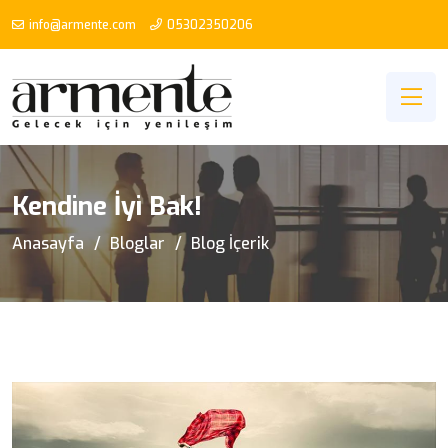
info@armente.com
05302350206
Kendine İyi Bak!
Anasayfa
Bloglar
Blog İçerik