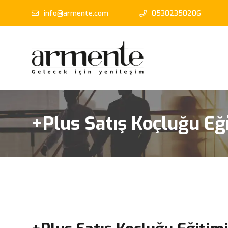
info@armente.com
05302350206
+Plus Satış Koçluğu Eğ