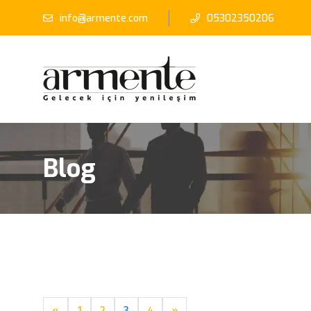
info@armente.com
05302350206
Blog
«
1
2
3
4
»